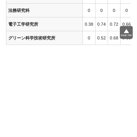
法務研究科
0
0
0
0
電子工学研究所
0.38
0.74
0.72
0.66
0
グリーン科学技術研究所
0
0.52
0.68
0.66
1